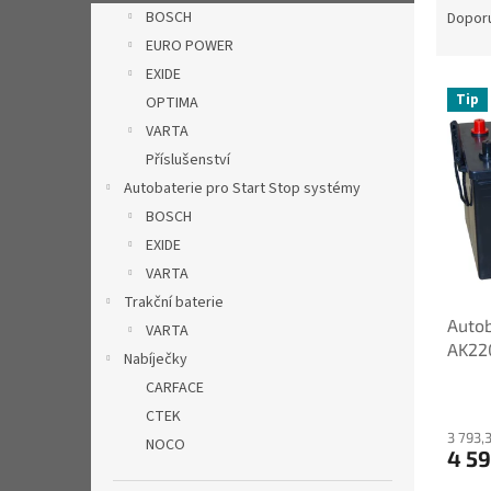
n
a
BOSCH
Dopor
e
z
EURO POWER
l
e
EXIDE
V
n
Tip
OPTIMA
ý
í
VARTA
p
p
i
r
Příslušenství
s
o
Autobaterie pro Start Stop systémy
p
d
BOSCH
r
u
EXIDE
o
k
VARTA
d
t
Trakční baterie
u
ů
Autob
k
VARTA
AK22
t
Nabíječky
ů
CARFACE
CTEK
3 793,
NOCO
4 59