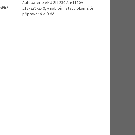
Autobaterie AKU SLI 230 Ah/1150A
mžitě
513x273x240, v nabitém stavu okamžitě
připravená k jízdě