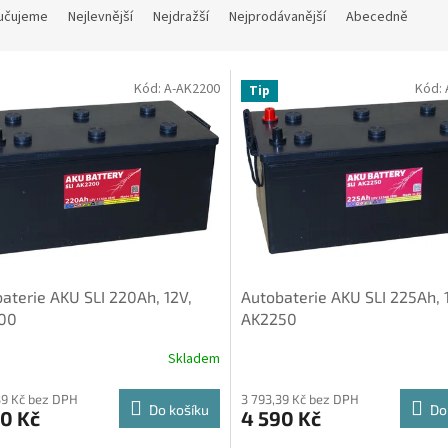
učujeme
Nejlevnější
Nejdražší
Nejprodávanější
Abecedně
Kód:
A-AK2200
Kód:
Tip
aterie AKU SLI 220Ah, 12V,
Autobaterie AKU SLI 225Ah, 
00
AK2250
Skladem
39 Kč bez DPH
3 793,39 Kč bez DPH
Do košíku
Do
0 Kč
4 590 Kč