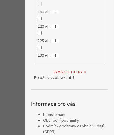
180 Ah
0
220 Ah
1
225 Ah
1
230 Ah
1
VYMAZAT FILTRY
Položek k zobrazení:
3
Informace pro vás
Napište nám
Obchodní podmínky
Podmínky ochrany osobních údajů
(GDPR)