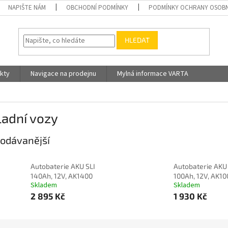
NAPIŠTE NÁM
OBCHODNÍ PODMÍNKY
PODMÍNKY OCHRANY OSOBN
HLEDAT
kty
Navigace na prodejnu
Mylná informace VARTA
ladní vozy
odávanější
Autobaterie AKU SLI
Autobaterie AKU 
140Ah, 12V, AK1400
100Ah, 12V, AK10
Skladem
Skladem
2 895 Kč
1 930 Kč