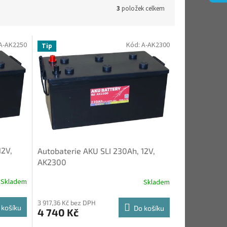
3
položek celkem
A-AK2250
Kód:
A-AK2300
Tip
12V,
Autobaterie AKU SLI 230Ah, 12V,
AK2300
Skladem
Skladem
3 917,36 Kč bez DPH
 košíku
Do košíku
4 740 Kč