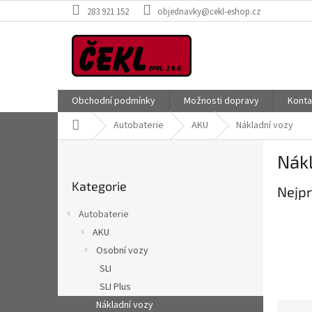
Přejít
283 921 152
objednavky@cekl-eshop.cz
na
obsah
Obchodní podmínky
Možnosti dopravy
Konta
Domů
Autobaterie
AKU
Nákladní vozy
P
Nák
o
Přeskočit
s
Kategorie
kategorie
Nejpr
t
r
Autobaterie
a
AKU
n
Osobní vozy
n
í
SLI
p
SLI Plus
a
Nákladní vozy
Ř