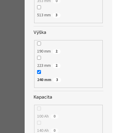
353 mm
0
513 mm
3
Výška
190 mm
2
223 mm
2
240 mm
3
Kapacita
100 Ah
0
140 Ah
0