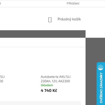
ÍCH ÚDAJŮ (GDPR)
KONTAKTY
KDE NÁS NAJDETE
Přihlášení
PÉČE A ÚD
NÁKUPNÍ
Prázdný košík
KOŠÍK
SLI
Autobaterie AKU SLI
00
230Ah, 12V, AK2300
Skladem
4 740 Kč