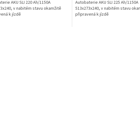
terie AKU SLI 220 Ah/1150A
Autobaterie AKU SLI 225 Ah/1150A
3x240, v nabitém stavu okamžitě
513x273x240, v nabitém stavu oka
vená k jízdě
připravená k jízdě
O
v
l
á
d
a
c
í
p
r
v
k
y
v
ý
p
i
s