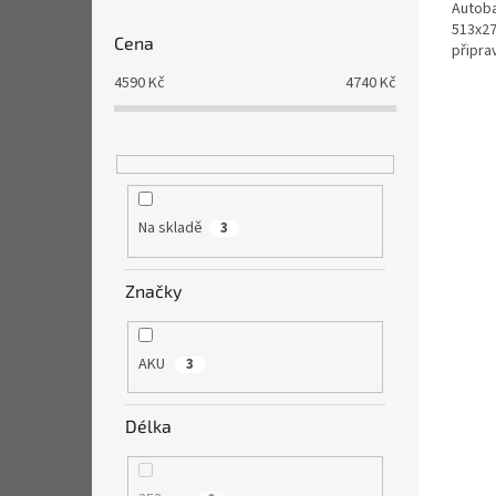
Autoba
513x27
Cena
připra
4590
Kč
4740
Kč
Na skladě
3
Značky
AKU
3
Délka