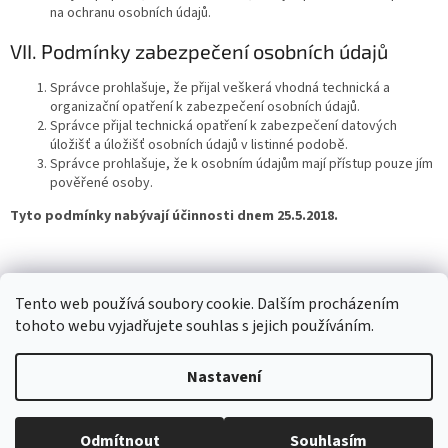
na ochranu osobních údajů.
VII. Podmínky zabezpečení osobních údajů
Správce prohlašuje, že přijal veškerá vhodná technická a
organizační opatření k zabezpečení osobních údajů.
Správce přijal technická opatření k zabezpečení datových
úložišť a úložišť osobních údajů v listinné podobě.
Správce prohlašuje, že k osobním údajům mají přístup pouze jím
pověřené osoby.
Tyto podmínky nabývají účinnosti dnem 25.5.2018.
Z
á
ČEKL spol. s r.o.
p
Tento web používá soubory cookie. Dalším procházením
a
tohoto webu vyjadřujete souhlas s jejich používáním.
t
í
Nastavení
Vytvořil Shoptet
Odmítnout
Souhlasím
Copyright 2026
ČEKL-eshop.cz
. Všechna práva vyhrazena.