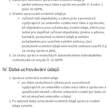
plnění smlouvy mezi Vámi a správcem podle čl. 6 odst. 1
písm. b) GDPR,
Účelem zpracování osobních údajů je
vyřízení Vaší objednávky a výkon práv a povinností
vyplývajících ze smluvního vztahu mezi Vámi a správcem;
při objednávce jsou vyžadovány osobní údaje, které jsou
nutné pro úspěšné vyřízení objednávky (jméno a adresa,
kontakt), poskytnutí osobních údajů je nutným
požadavkem pro uzavření a plnění smlouvy, bez
poskytnutí osobních údajů není možné smlouvu uzavřít či jí
ze strany správce plnit,
Ze strany správce nedochází k automatickému individuálnímu
rozhodování ve smyslu čl. 22 GDPR.
IV. Doba uchovávání údajů
Správce uchovává osobní údaje
po dobu nezbytnou k výkonu práv a povinností
vyplývajících ze smluvního vztahu mezi Vámi a správcem a
uplatňování nároků z těchto smluvních vztahů (po dobu 15
let od ukončení smluvního vztahu).
Po uplynutí doby uchovávání osobních údajů správce osobní
údaje vymaže.