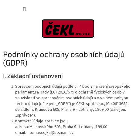
Přejít
NÁKUP
na
obsah
KOŠÍK
Podmínky ochrany osobních údajů
(GDPR)
I. Základní ustanovení
Správcem osobních údajů podle čl. 4 bod 7 nařízení Evropského
parlamentu a Rady (EU) 2016/679 o ochraně fyzických osob v
souvislosti se zpracováním osobních údajů a o volném pohybu
těchto údajů (dále jen: „GDPR”) je ČEKL spol. s r.o., IČ 40613682,
se sídlem, Krausova 605, Praha 9 – Letňany, 1909 00 (dále jen:
„správce“).
Kontaktní údaje správce jsou
adresa:
Malkovského 608, Praha 9 - Letňany, 199 00
email:
tomascejka@seznam.cz