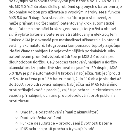
poskytující bezkonkurenční výkon pro baterie od 1,2 Ah do 110
Ah. MX 5.0 řeší širokou škálu problémů spojených s bateriemi a je
dokonalou volbou pro uživatele s vysokými nároky. Mezi funkce
MXS 5.0 patří diagnóza stavu akumulátoru pro stanovení, zda
muže prijímat a udržet nabití, patentovaný krok automatické
desulfatace a speciální krok regenerace, který oživí a obnoví
silně vybité baterie a baterie se stratifikovaným elektrolytem.
Funkce AGM je dokonalá pro maximalizaci účinnosti a životnosti
vetšiny akumulátorů. Integrovaná kompenzace teploty zajišťuje
ideální činnost nabíjení i v nejextrémnějších podmínkách. Díky
patentované proměnlivé/pulzní údržbě je MXS 5.0 ideální pro
dlouhodobou údržbu. Celý proces testování, nabíjení a údržby
akumulátoru lze pohodlně sledovat na jasném LED displeji.MXS
5.0 NEW je plně automatická 8 kroková nabíječka. Nabíjecí proud
je 5 A. Je určena pro 12 V baterie od 1,2 do 110 Ah a je vhodný až
do 160 Ah pro udržovací nabíjení. Nabíječka má IP 65 (chráněno
proti stříkající vodě a prachu), zajišťuje ochranu elektroinstalace
vozidla při nabíjení, ochranu proti přepólování, proti jiskření a
proti zkratu.
Umožňuje odstraňování síranů z akumulátorů
Diodová křivka zatížení
Funkce desulfatace – prodloužení životnosti baterie
IP65 ochrana proti prachu a tryskající vodě