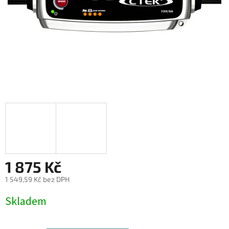
1 875 Kč
1 549,59 Kč bez DPH
Měrná
Skladem
cena: