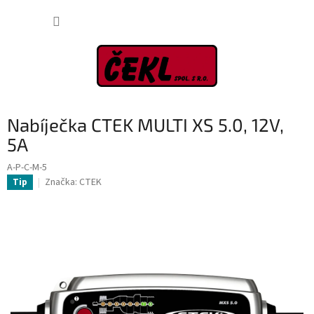
Přejít
NÁKUP
na
obsah
KOŠÍK
Nabíječka CTEK MULTI XS 5.0, 12V,
5A
A-P-C-M-5
Značka:
CTEK
Tip