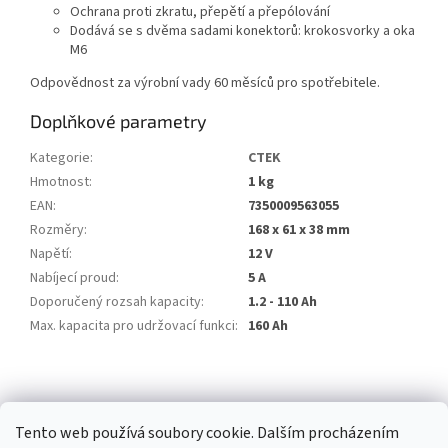
Ochrana proti zkratu, přepětí a přepólování
Dodává se s dvěma sadami konektorů: krokosvorky a oka
M6
Odpovědnost za výrobní vady 60 měsíců pro spotřebitele.
Doplňkové parametry
Kategorie
:
CTEK
Hmotnost
:
1 kg
EAN
:
7350009563055
Rozměry
:
168 x 61 x 38 mm
Napětí
:
12 V
Nabíjecí proud
:
5 A
Doporučený rozsah kapacity
:
1.2 - 110 Ah
Max. kapacita pro udržovací funkci
:
160 Ah
Z
á
ČEKL spol. s r.o.
p
Tento web používá soubory cookie. Dalším procházením