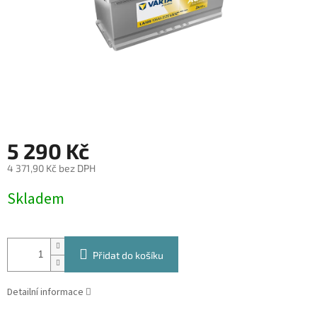
5 290 Kč
4 371,90 Kč bez DPH
Měrná
Skladem
cena:
Přidat do košíku
Detailní informace