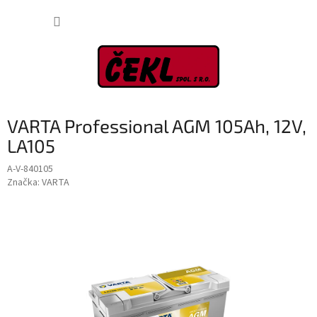
Přejít
NÁKUP
na
obsah
KOŠÍK
VARTA Professional AGM 105Ah, 12V,
LA105
A-V-840105
Značka:
VARTA