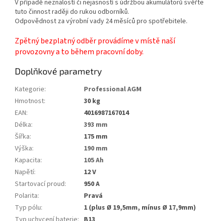
V případě neznalostí či nejasností s údržbou akumulátorů svěřte
tuto činnost raději do rukou odborníků.
Odpovědnost za výrobní vady 24 měsíců pro spotřebitele.
Zpětný bezplatný odběr provádíme v místě naší
provozovny a to během pracovní doby.
Doplňkové parametry
Kategorie
:
Professional AGM
Hmotnost
:
30 kg
EAN
:
4016987167014
Délka
:
393 mm
Šířka
:
175 mm
Výška
:
190 mm
Kapacita
:
105 Ah
Napětí
:
12 V
Startovací proud
:
950 A
Polarita
:
Pravá
Typ pólu
:
1 (plus Ø 19,5mm, mínus Ø 17,9mm)
Typ uchycení baterie
:
B13