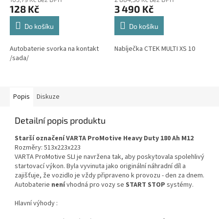
128 Kč
3 490 Kč
Do košíku
Do košíku
Autobaterie svorka na kontakt
Nabíječka CTEK MULTI XS 10
/sada/
Popis
Diskuze
Detailní popis produktu
Starší označení VARTA ProMotive Heavy Duty 180 Ah M12
Rozměry: 513x223x223
VARTA ProMotive SLI je navržena tak, aby poskytovala spolehlivý
startovací výkon. Byla vyvinuta jako originální náhradní díl a
zajišťuje, že vozidlo je vždy připraveno k provozu - den za dnem.
Autobaterie
není
vhodná pro vozy se
START STOP
systémy.
Hlavní výhody :