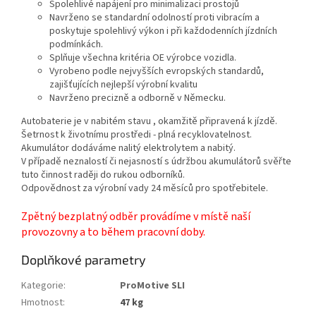
Spolehlivé napájení pro minimalizaci prostojů
Navrženo se standardní odolností proti vibracím a
poskytuje spolehlivý výkon i při každodenních jízdních
podmínkách.
Splňuje všechna kritéria OE výrobce vozidla.
Vyrobeno podle nejvyšších evropských standardů,
zajišťujících nejlepší výrobní kvalitu
Navrženo precizně a odborně v Německu.
Autobaterie je v nabitém stavu , okamžitě připravená k jízdě.
Šetrnost k životnímu prostředi - plná recyklovatelnost.
Akumulátor dodáváme nalitý elektrolytem a nabitý.
V případě neznalostí či nejasností s údržbou akumulátorů svěřte
tuto činnost raději do rukou odborníků.
Odpovědnost za výrobní vady 24 měsíců pro spotřebitele.
Zpětný bezplatný odběr provádíme v místě naší
provozovny a to během pracovní doby.
Doplňkové parametry
Kategorie
:
ProMotive SLI
Hmotnost
:
47 kg