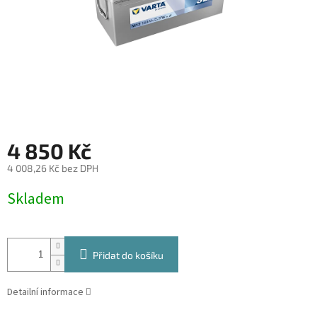
4 850 Kč
4 008,26 Kč bez DPH
Měrná
Skladem
cena:
Přidat do košíku
Detailní informace