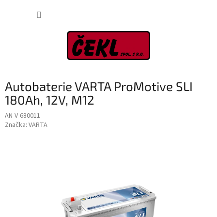
Přejít
NÁKUP
na
obsah
KOŠÍK
Autobaterie VARTA ProMotive SLI
180Ah, 12V, M12
AN-V-680011
Značka:
VARTA