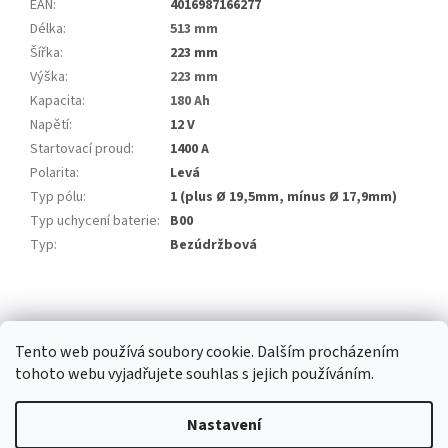
EAN
:
4016987166277
Délka
:
513 mm
Šířka
:
223 mm
Výška
:
223 mm
Kapacita
:
180 Ah
Napětí
:
12 V
Startovací proud
:
1400 A
Polarita
:
Levá
Typ pólu
:
1 (plus Ø 19,5mm, mínus Ø 17,9mm)
Typ uchycení baterie
:
B00
Typ
:
Bezúdržbová
Z
á
ČEKL spol. s r.o.
p
Tento web používá soubory cookie. Dalším procházením
a
tohoto webu vyjadřujete souhlas s jejich používáním.
t
í
Nastavení
Vytvořil Shoptet