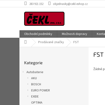
Přejít
283 921 152
objednavky@cekl-eshop.cz
na
obsah
Obchodní podmínky
Možnosti dopravy
Konta
Domů
Prodávané značky
FST
P
FST
o
Přeskočit
s
Kategorie
kategorie
t
Žádné p
r
Autobaterie
a
AKU
n
BOSCH
n
í
EURO POWER
p
EXIDE
a
OPTIMA