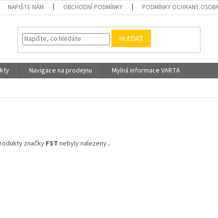
NAPIŠTE NÁM
OBCHODNÍ PODMÍNKY
PODMÍNKY OCHRANY OSOBN
HLEDAT
kty
Navigace na prodejnu
Mylná informace VARTA
rodukty značky
FST
nebyly nalezeny...