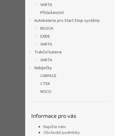
n
VARTA
e
Příslušenství
l
Autobaterie pro Start Stop systémy
BOSCH
EXIDE
VARTA
Trakční baterie
VARTA
Nabíječky
CARFACE
CTEK
NOCO
Informace pro vás
Napište nám
Obchodní podmínky