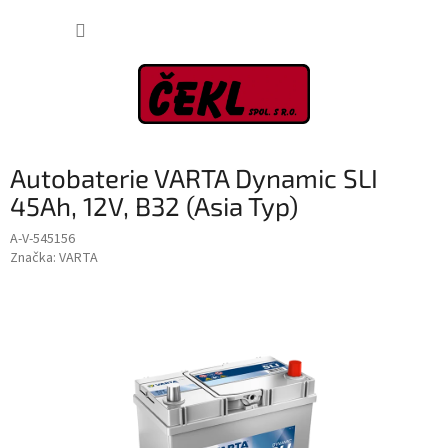
Přejít
NÁKUP
na
obsah
KOŠÍK
Autobaterie VARTA Dynamic SLI
45Ah, 12V, B32 (Asia Typ)
A-V-545156
Značka:
VARTA