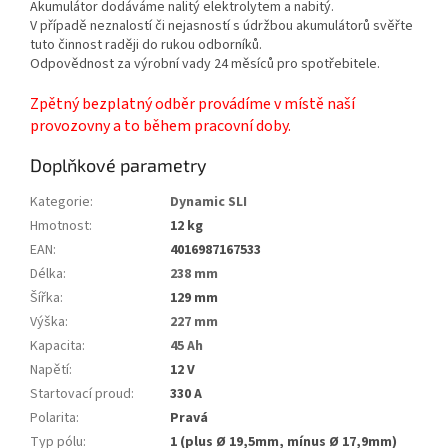
Akumulátor dodáváme nalitý elektrolytem a nabitý.
V případě neznalostí či nejasností s údržbou akumulátorů svěřte
tuto činnost raději do rukou odborníků.
Odpovědnost za výrobní vady 24 měsíců pro spotřebitele.
Zpětný bezplatný odběr provádíme v místě naší
provozovny a to během pracovní doby.
Doplňkové parametry
Kategorie
:
Dynamic SLI
Hmotnost
:
12 kg
EAN
:
4016987167533
Délka
:
238 mm
Šířka
:
129 mm
Výška
:
227 mm
Kapacita
:
45 Ah
Napětí
:
12 V
Startovací proud
:
330 A
Polarita
:
Pravá
Typ pólu
:
1 (plus Ø 19,5mm, mínus Ø 17,9mm)