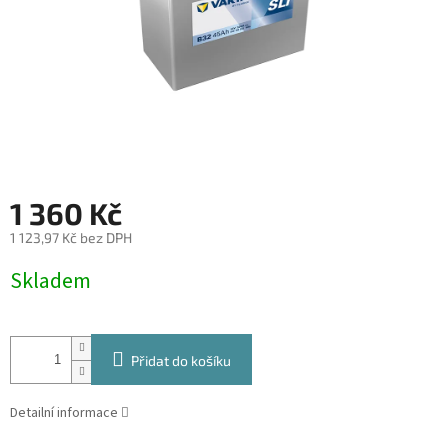
1 360 Kč
1 123,97 Kč bez DPH
Měrná
Skladem
cena:
Přidat do košíku
Detailní informace