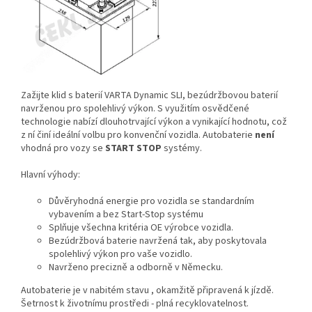
Zažijte klid s baterií VARTA Dynamic SLI, bezúdržbovou baterií
navrženou pro spolehlivý výkon. S využitím osvědčené
technologie nabízí dlouhotrvající výkon a vynikající hodnotu, což
z ní činí ideální volbu pro konvenční vozidla. Autobaterie
není
vhodná pro vozy se
START STOP
systémy.
Hlavní výhody:
Důvěryhodná energie pro vozidla se standardním
vybavením a bez Start-Stop systému
Splňuje všechna kritéria OE výrobce vozidla.
Bezúdržbová baterie navržená tak, aby poskytovala
spolehlivý výkon pro vaše vozidlo.
Navrženo precizně a odborně v Německu.
Autobaterie je v nabitém stavu , okamžitě připravená k jízdě.
Šetrnost k životnímu prostředi - plná recyklovatelnost.