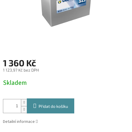
1 360 Kč
1 123,97 Kč bez DPH
Měrná
Skladem
cena:
Přidat do košíku
Detailní informace