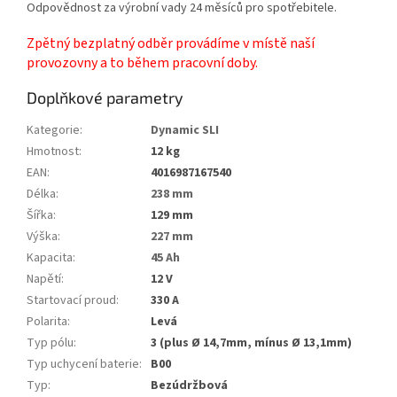
Odpovědnost za výrobní vady 24 měsíců pro spotřebitele.
Zpětný bezplatný odběr provádíme v místě naší
provozovny a to během pracovní doby.
Doplňkové parametry
Kategorie
:
Dynamic SLI
Hmotnost
:
12 kg
EAN
:
4016987167540
Délka
:
238 mm
Šířka
:
129 mm
Výška
:
227 mm
Kapacita
:
45 Ah
Napětí
:
12 V
Startovací proud
:
330 A
Polarita
:
Levá
Typ pólu
:
3 (plus Ø 14,7mm, mínus Ø 13,1mm)
Typ uchycení baterie
:
B00
Typ
:
Bezúdržbová