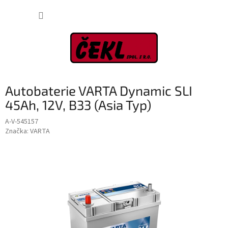
Přejít
NÁKUP
na
obsah
KOŠÍK
Autobaterie VARTA Dynamic SLI
45Ah, 12V, B33 (Asia Typ)
A-V-545157
Značka:
VARTA