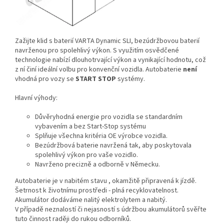
Zažijte klid s baterií VARTA Dynamic SLI, bezúdržbovou baterií
navrženou pro spolehlivý výkon. S využitím osvědčené
technologie nabízí dlouhotrvající výkon a vynikající hodnotu, což
z ní činí ideální volbu pro konvenční vozidla. Autobaterie
není
vhodná pro vozy se
START STOP
systémy.
Hlavní výhody:
Důvěryhodná energie pro vozidla se standardním
vybavením a bez Start-Stop systému
Splňuje všechna kritéria OE výrobce vozidla.
Bezúdržbová baterie navržená tak, aby poskytovala
spolehlivý výkon pro vaše vozidlo.
Navrženo precizně a odborně v Německu.
Autobaterie je v nabitém stavu , okamžitě připravená k jízdě.
Šetrnost k životnímu prostředi - plná recyklovatelnost.
Akumulátor dodáváme nalitý elektrolytem a nabitý.
V případě neznalostí či nejasností s údržbou akumulátorů svěřte
tuto činnost raději do rukou odborníků.