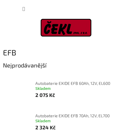
Přejít
NÁKUP
na
obsah
KOŠÍK
EFB
Nejprodávanější
Autobaterie EXIDE EFB 60Ah, 12V, EL600
Skladem
2 075 Kč
Autobaterie EXIDE EFB 70Ah, 12V, EL700
Skladem
2 324 Kč