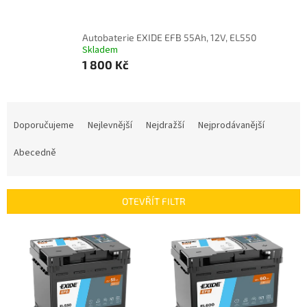
Autobaterie EXIDE EFB 55Ah, 12V, EL550
Skladem
1 800 Kč
Ř
a
Doporučujeme
Nejlevnější
Nejdražší
Nejprodávanější
z
e
Abecedně
n
í
p
OTEVŘÍT FILTR
r
o
V
d
ý
u
p
k
i
t
s
ů