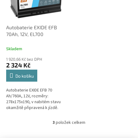
Autobaterie EXIDE EFB
70Ah, 12V, EL700
Skladem
1 920,66 Kč bez DPH
2 324 Kč
Do košíku
Autobaterie EXIDE EFB 70
Ah/760A, 12V, rozměry:
278x175x190, v nabitém stavu
okamžitě připravená k jízdě.
Plusový kontakt VPRAVO
3
položek celkem
O
v
l
Z