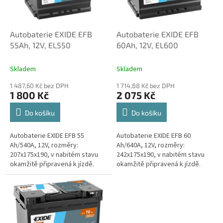
p
r
o
d
Autobaterie EXIDE EFB
Autobaterie EXIDE EFB
u
55Ah, 12V, EL550
60Ah, 12V, EL600
k
t
Skladem
Skladem
ů
1 487,60 Kč bez DPH
1 714,88 Kč bez DPH
1 800 Kč
2 075 Kč
Do košíku
Do košíku
Autobaterie EXIDE EFB 55
Autobaterie EXIDE EFB 60
Ah/540A, 12V, rozměry:
Ah/640A, 12V, rozměry:
207x175x190, v nabitém stavu
242x175x190, v nabitém stavu
okamžitě připravená k jízdě.
okamžitě připravená k jízdě.
Plusový kontakt VPRAVO
Plusový kontakt VPRAVO