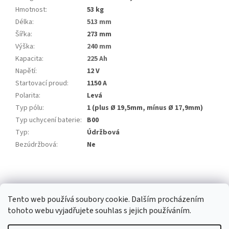
Hmotnost
:
53 kg
Délka
:
513 mm
Šířka
:
273 mm
Výška
:
240 mm
Kapacita
:
225 Ah
Napětí
:
12 V
Startovací proud
:
1150 A
Polarita
:
Levá
Typ pólu
:
1 (plus Ø 19,5mm, mínus Ø 17,9mm)
Typ uchycení baterie
:
B00
Typ
:
Údržbová
Bezúdržbová
:
Ne
Z
á
ČEKL spol. s r.o.
p
Tento web používá soubory cookie. Dalším procházením
a
tohoto webu vyjadřujete souhlas s jejich používáním.
t