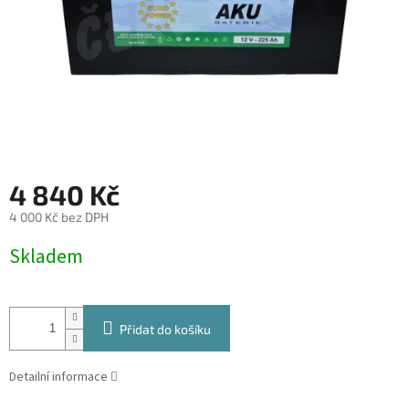
4 840 Kč
4 000 Kč bez DPH
Měrná
Skladem
cena:
Přidat do košíku
Detailní informace