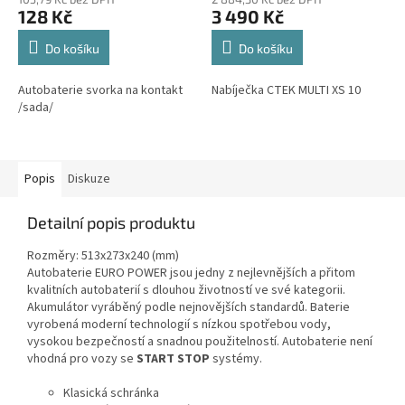
128 Kč
3 490 Kč
Do košíku
Do košíku
Autobaterie svorka na kontakt
Nabíječka CTEK MULTI XS 10
/sada/
Popis
Diskuze
Detailní popis produktu
Rozměry: 513x273x240 (mm)
Autobaterie EURO POWER jsou jedny z nejlevnějších a přitom
kvalitních autobaterií s dlouhou životností ve své kategorii.
Akumulátor vyráběný podle nejnovějších standardů. Baterie
vyrobená moderní technologií s nízkou spotřebou vody,
vysokou bezpečností a snadnou použitelností. Autobaterie není
vhodná pro vozy se
START STOP
systémy.
Klasická schránka