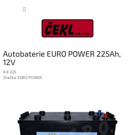
Přejít
NÁKUP
na
obsah
KOŠÍK
Autobaterie EURO POWER 225Ah,
12V
A-E-225
Značka:
EURO POWER