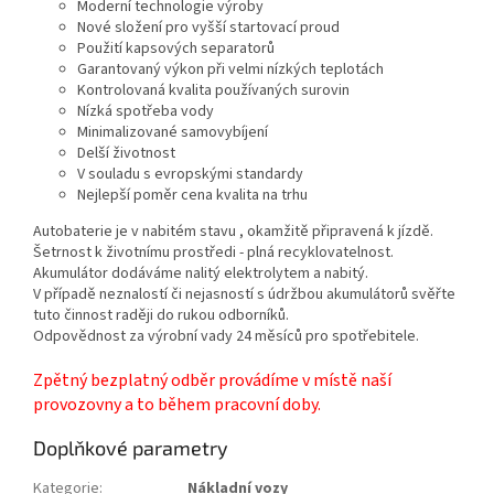
Moderní technologie výroby
Nové složení pro vyšší startovací proud
Použití kapsových separatorů
Garantovaný výkon při velmi nízkých teplotách
Kontrolovaná kvalita používaných surovin
Nízká spotřeba vody
Minimalizované samovybíjení
Delší životnost
V souladu s evropskými standardy
Nejlepší poměr cena kvalita na trhu
Autobaterie je v nabitém stavu , okamžitě připravená k jízdě.
Šetrnost k životnímu prostředi - plná recyklovatelnost.
Akumulátor dodáváme nalitý elektrolytem a nabitý.
V případě neznalostí či nejasností s údržbou akumulátorů svěřte
tuto činnost raději do rukou odborníků.
Odpovědnost za výrobní vady 24 měsíců pro spotřebitele.
Zpětný bezplatný odběr provádíme v místě naší
provozovny a to během pracovní doby.
Doplňkové parametry
Kategorie
:
Nákladní vozy