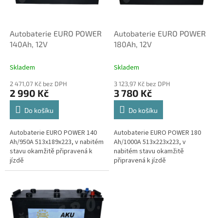
p
r
o
d
Autobaterie EURO POWER
Autobaterie EURO POWER
u
140Ah, 12V
180Ah, 12V
k
t
Skladem
Skladem
ů
2 471,07 Kč bez DPH
3 123,97 Kč bez DPH
2 990 Kč
3 780 Kč
Do košíku
Do košíku
Autobaterie EURO POWER 140
Autobaterie EURO POWER 180
Ah/950A 513x189x223, v nabitém
Ah/1000A 513x223x223, v
stavu okamžitě připravená k
nabitém stavu okamžitě
jízdě
připravená k jízdě