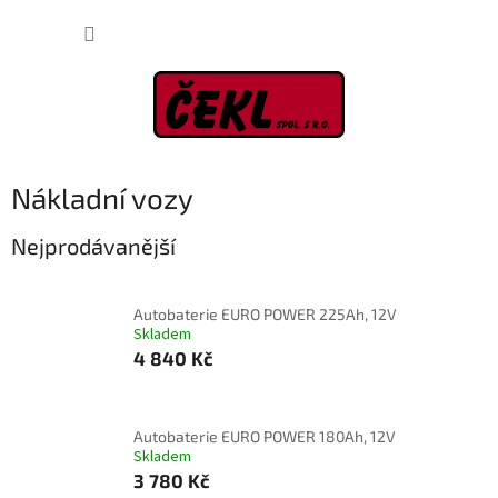
Přejít
NÁKUP
na
obsah
KOŠÍK
Nákladní vozy
Nejprodávanější
Autobaterie EURO POWER 225Ah, 12V
Skladem
4 840 Kč
Autobaterie EURO POWER 180Ah, 12V
Skladem
3 780 Kč