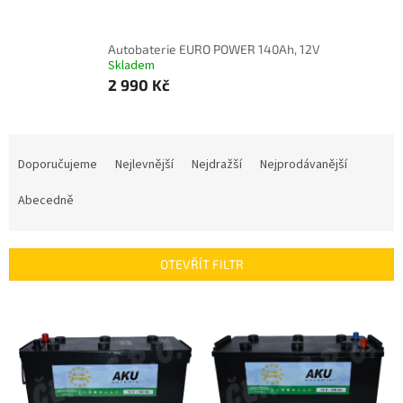
Autobaterie EURO POWER 140Ah, 12V
Skladem
2 990 Kč
Ř
a
Doporučujeme
Nejlevnější
Nejdražší
Nejprodávanější
z
e
Abecedně
n
í
p
OTEVŘÍT FILTR
r
o
V
d
ý
u
p
k
i
t
s
ů