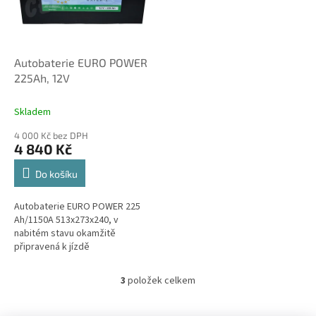
Autobaterie EURO POWER
225Ah, 12V
Skladem
4 000 Kč bez DPH
4 840 Kč
Do košíku
Autobaterie EURO POWER 225
Ah/1150A 513x273x240, v
nabitém stavu okamžitě
připravená k jízdě
3
položek celkem
O
v
l
Z