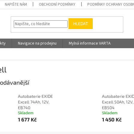
NAPIŠTE NÁM
OBCHODNÍ PODMÍNKY
PODMÍNKY OCHRANY OSOBN
HLEDAT
kty
Navigace na prodejnu
Mylná informace VARTA
ll
odávanější
Autobaterie EXIDE
Autobaterie EXI
Excell 74Ah, 12V,
Excell 50Ah, 12V,
EB740
EB504
Skladem
Skladem
1 677 Kč
1 450 Kč