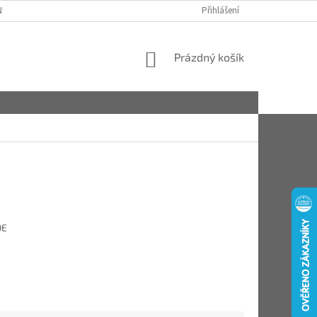
ÍCH ÚDAJŮ (GDPR)
KONTAKTY
KDE NÁS NAJDETE
Přihlášení
PÉČE A ÚD
NÁKUPNÍ
Prázdný košík
KOŠÍK
DE