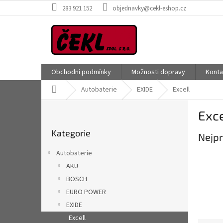
Přejít
283 921 152
objednavky@cekl-eshop.cz
na
obsah
Obchodní podmínky
Možnosti dopravy
Konta
Domů
Autobaterie
EXIDE
Excell
P
Exce
o
Přeskočit
s
Kategorie
kategorie
Nejpr
t
r
Autobaterie
a
AKU
n
BOSCH
n
í
EURO POWER
p
EXIDE
a
Excell