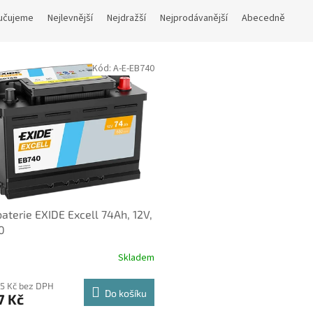
učujeme
Nejlevnější
Nejdražší
Nejprodávanější
Abecedně
Kód:
A-E-EB740
aterie EXIDE Excell 74Ah, 12V,
0
Skladem
95 Kč bez DPH
Do košíku
7 Kč