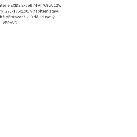
terie EXIDE Excell 74 Ah/680A 12V,
y: 278x175x190, v nabitém stavu
tě připravená k jízdě. Plusový
kt VPRAVO
O
v
l
á
d
a
c
í
p
r
v
k
y
v
ý
p
i
s