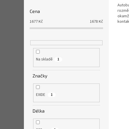
Autoba
rozměr
Cena
okamži
konta
1677
Kč
1678
Kč
Na skladě
1
Značky
EXIDE
1
Délka