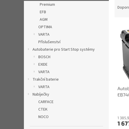
Ř
n
Premium
a
e
Dopor
EFB
z
l
e
AGM
V
n
OPTIMA
ý
í
VARTA
p
p
Příslušenství
i
r
Autobaterie pro Start Stop systémy
s
o
p
BOSCH
d
r
u
EXIDE
o
k
VARTA
d
t
Trakční baterie
u
ů
VARTA
Autob
k
Nabíječky
EB74
t
ů
CARFACE
CTEK
NOCO
1 385,
1 67