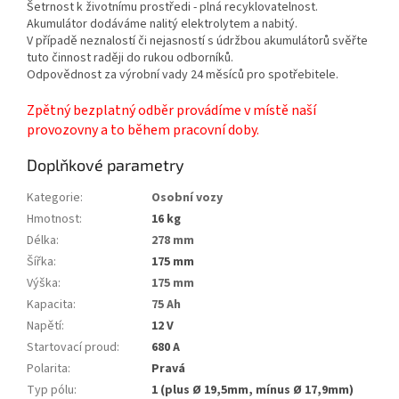
Šetrnost k životnímu prostředi - plná recyklovatelnost.
Akumulátor dodáváme nalitý elektrolytem a nabitý.
V případě neznalostí či nejasností s údržbou akumulátorů svěřte
tuto činnost raději do rukou odborníků.
Odpovědnost za výrobní vady 24 měsíců pro spotřebitele.
Zpětný bezplatný odběr provádíme v místě naší
provozovny a to během pracovní doby.
Doplňkové parametry
Kategorie
:
Osobní vozy
Hmotnost
:
16 kg
Délka
:
278 mm
Šířka
:
175 mm
Výška
:
175 mm
Kapacita
:
75 Ah
Napětí
:
12 V
Startovací proud
:
680 A
Polarita
:
Pravá
Typ pólu
:
1 (plus Ø 19,5mm, mínus Ø 17,9mm)