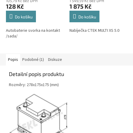
105,79 Kč bez DPH
1 549,59 Kč bez DPH
128 Kč
1 875 Kč
Do košíku
Do košíku
Autobaterie svorka na kontakt
Nabíječka CTEK MULTI XS 5.0
/sada/
Popis
Podobné (1)
Diskuze
Detailní popis produktu
Rozměry: 278x175x175 (mm)