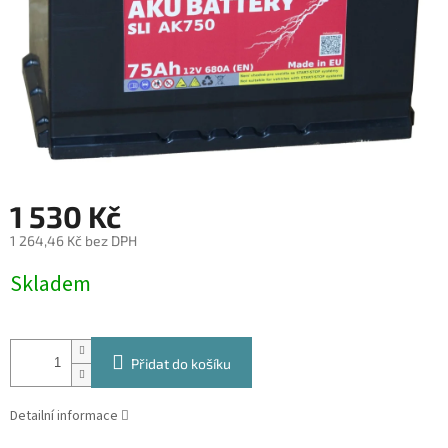
1 530 Kč
1 264,46 Kč bez DPH
Měrná
Skladem
cena:
Přidat do košíku
Detailní informace