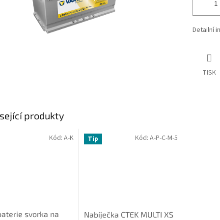
Detailní 
TISK
sející produkty
Kód:
A-K
Kód:
A-P-C-M-5
Tip
aterie svorka na
Nabíječka CTEK MULTI XS