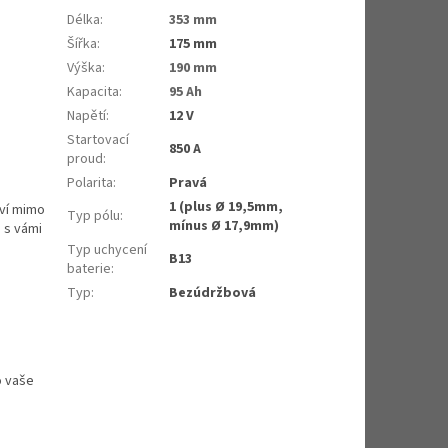
Délka
:
353 mm
Šířka
:
175 mm
Výška
:
190 mm
Kapacita
:
95 Ah
Napětí
:
12 V
Startovací
850 A
proud
:
Polarita
:
Pravá
1 (plus Ø 19,5mm,
tví mimo
Typ pólu
:
mínus Ø 17,9mm)
 s vámi
Typ uchycení
B13
baterie
:
Typ
:
Bezúdržbová
o vaše