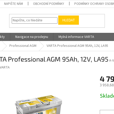
NAPIŠTE NÁM
OBCHODNÍ PODMÍNKY
PODMÍNKY OCHRANY OSOBN
HLEDAT
kty
Navigace na prodejnu
Mylná informace VARTA
Professional AGM
VARTA Professional AGM 95Ah, 12V, LA95
TA Professional AGM 95Ah, 12V, LA95
A-
VARTA
4 7
3 958,68
Měrná
Skla
cena: