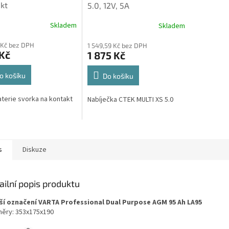
kt
5.0, 12V, 5A
Skladem
Skladem
 Kč bez DPH
1 549,59 Kč bez DPH
Kč
1 875 Kč
o košíku
Do košíku
terie svorka na kontakt
Nabíječka CTEK MULTI XS 5.0
s
Diskuze
ailní popis produktu
ší označení VARTA Professional Dual Purpose AGM 95 Ah LA95
ěry: 353x175x190