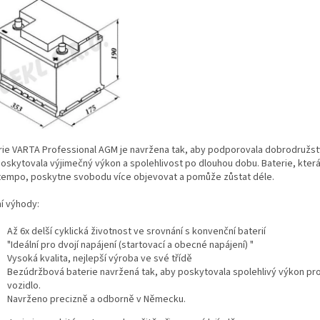
rie VARTA Professional AGM je navržena tak, aby podporovala dobrodružs
 poskytovala výjimečný výkon a spolehlivost po dlouhou dobu. Baterie, která
 tempo, poskytne svobodu více objevovat a pomůže zůstat déle.​
ní výhody:
Až 6x delší cyklická životnost ve srovnání s konvenční baterií
"Ideální pro dvojí napájení (startovací a obecné napájení) "
Vysoká kvalita, nejlepší výroba ve své třídě
Bezúdržbová baterie navržená tak, aby poskytovala spolehlivý výkon pr
vozidlo.
Navrženo precizně a odborně v Německu.