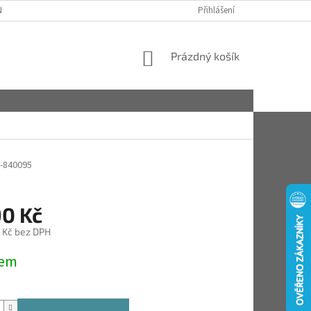
ÍCH ÚDAJŮ (GDPR)
KONTAKTY
KDE NÁS NAJDETE
Přihlášení
PÉČE A ÚD
NÁKUPNÍ
Prázdný košík
KOŠÍK
V-840095
90 Kč
 Kč bez DPH
dem