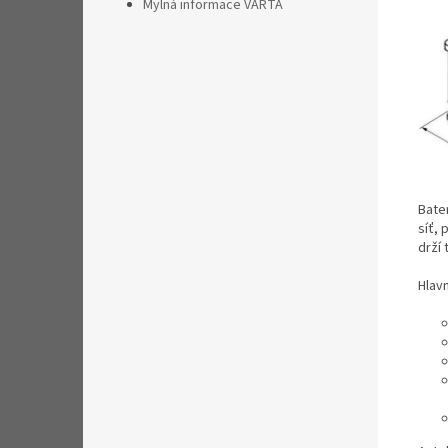
Mylná informace VARTA
Bate
síť,
drží
Hlav