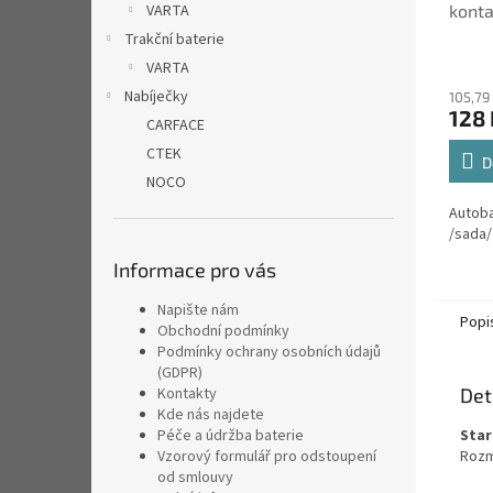
konta
VARTA
Trakční baterie
VARTA
Nabíječky
105,79
128 
CARFACE
CTEK
D
NOCO
Autoba
/sada/
Informace pro vás
Napište nám
Popi
Obchodní podmínky
Podmínky ochrany osobních údajů
(GDPR)
Det
Kontakty
Kde nás najdete
Star
Péče a údržba baterie
Rozm
Vzorový formulář pro odstoupení
od smlouvy