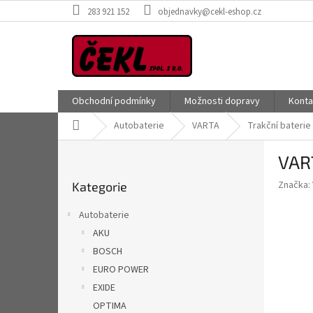
Přejít
283 921 152
objednavky@cekl-eshop.cz
na
obsah
Obchodní podmínky
Možnosti dopravy
Konta
Domů
Autobaterie
VARTA
Trakční baterie
P
VAR
o
Přeskočit
s
Značka:
Kategorie
kategorie
t
r
Autobaterie
a
AKU
n
BOSCH
n
í
EURO POWER
p
EXIDE
a
OPTIMA