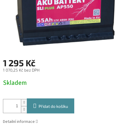
1 295 Kč
1 070,25 Kč bez DPH
Měrná
Skladem
cena:
Přidat do košíku
Detailní informace