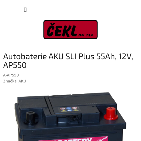
Přejít
NÁKUP
na
obsah
KOŠÍK
Autobaterie AKU SLI Plus 55Ah, 12V,
AP550
A-AP550
Značka:
AKU