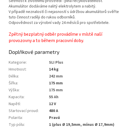
Šetrnost k životnímu prostředi - plná recyklovatelnost.
Akumulátor dodáváme nalitý elektrolytem a nabitý.
V případě neznalostí či nejasností s údržbou akumulátorů svěřte
tuto činnost raději do rukou odborníků.
Odpovědnost za výrobní vady 24 měsíců pro spotřebitele.
Zpětný bezplatný odběr provádíme v místě naší
provozovny a to během pracovní doby.
Doplňkové parametry
Kategorie
:
SLI Plus
Hmotnost
:
14 kg
Délka
:
242 mm
Šířka
:
175 mm
Výška
:
175 mm
Kapacita
:
55 Ah
Napětí
:
12 V
Startovací proud
:
480 A
Polarita
:
Pravá
Typ pólu
:
1 (plus Ø 19,5mm, mínus Ø 17,9mm)