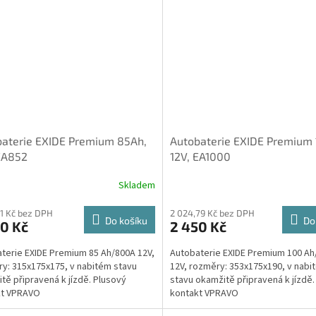
aterie EXIDE Premium 85Ah,
Autobaterie EXIDE Premium
EA852
12V, EA1000
Skladem
21 Kč bez DPH
2 024,79 Kč bez DPH
Do košíku
Do
0 Kč
2 450 Kč
terie EXIDE Premium 85 Ah/800A 12V,
Autobaterie EXIDE Premium 100 Ah
y: 315x175x175, v nabitém stavu
12V, rozměry: 353x175x190, v nabi
tě připravená k jízdě. Plusový
stavu okamžitě připravená k jízdě.
kt VPRAVO
kontakt VPRAVO