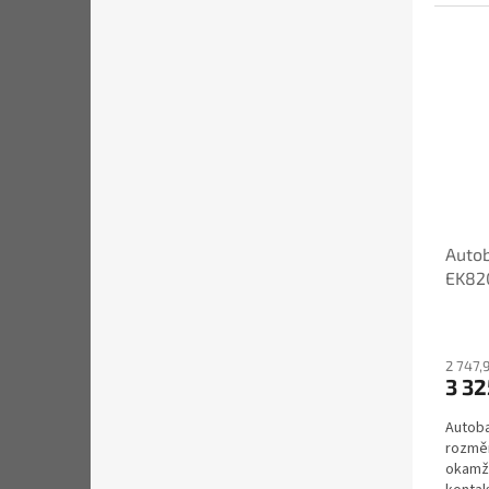
Autob
EK82
2 747,
3 32
Autoba
rozměr
okamži