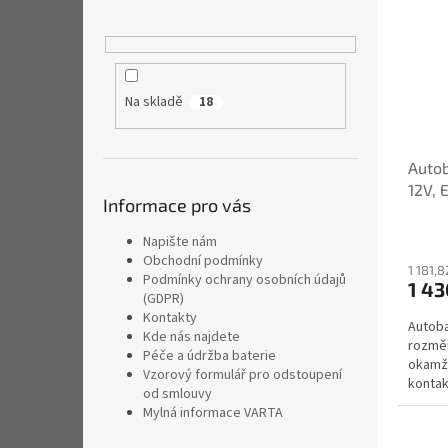
Na skladě
18
Autob
12V, 
Informace pro vás
Napište nám
Obchodní podmínky
1 181,
Podmínky ochrany osobních údajů
1 43
(GDPR)
Kontakty
Autoba
Kde nás najdete
rozměr
Péče a údržba baterie
okamži
Vzorový formulář pro odstoupení
konta
od smlouvy
Mylná informace VARTA