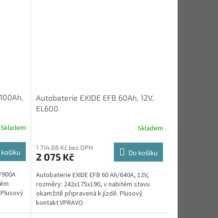
 100Ah,
Autobaterie EXIDE EFB 60Ah, 12V,
EL600
Skladem
Skladem
1 714,88 Kč bez DPH
 košíku
Do košíku
2 075 Kč
/900A
Autobaterie EXIDE EFB 60 Ah/640A, 12V,
tém
rozměry: 242x175x190, v nabitém stavu
 Plusový
okamžitě připravená k jízdě. Plusový
kontakt VPRAVO