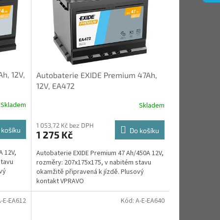
h, 12V,
Autobaterie EXIDE Premium 47Ah,
12V, EA472
Skladem
Skladem
1 053,72 Kč bez DPH
 košíku
Do košíku
1 275 Kč
A 12V,
Autobaterie EXIDE Premium 47 Ah/450A 12V,
stavu
rozměry: 207x175x175, v nabitém stavu
vý
okamžitě připravená k jízdě. Plusový
kontakt VPRAVO
A-E-EA612
Kód:
A-E-EA640