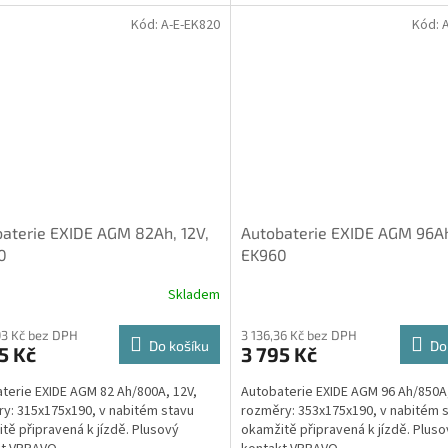
Kód:
A-E-EK820
Kód:
aterie EXIDE AGM 82Ah, 12V,
Autobaterie EXIDE AGM 96Ah
0
EK960
Skladem
93 Kč bez DPH
3 136,36 Kč bez DPH
Do košíku
Do
5 Kč
3 795 Kč
terie EXIDE AGM 82 Ah/800A, 12V,
Autobaterie EXIDE AGM 96 Ah/850A,
y: 315x175x190, v nabitém stavu
rozměry: 353x175x190, v nabitém 
tě připravená k jízdě. Plusový
okamžitě připravená k jízdě. Pluso