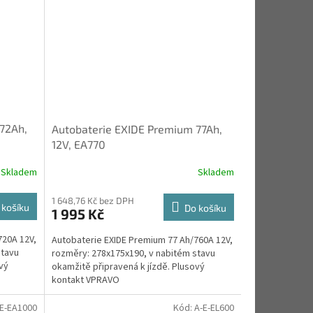
72Ah,
Autobaterie EXIDE Premium 77Ah,
12V, EA770
Skladem
Skladem
1 648,76 Kč bez DPH
 košíku
Do košíku
1 995 Kč
720A 12V,
Autobaterie EXIDE Premium 77 Ah/760A 12V,
stavu
rozměry: 278x175x190, v nabitém stavu
vý
okamžitě připravená k jízdě. Plusový
kontakt VPRAVO
-E-EA1000
Kód:
A-E-EL600