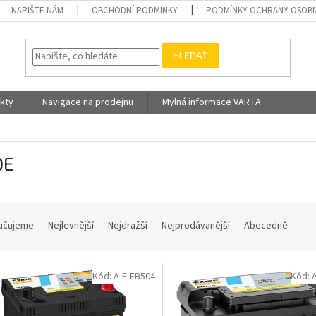
NAPIŠTE NÁM
OBCHODNÍ PODMÍNKY
PODMÍNKY OCHRANY OSOBN
HLEDAT
kty
Navigace na prodejnu
Mylná informace VARTA
DE
učujeme
Nejlevnější
Nejdražší
Nejprodávanější
Abecedně
Kód:
A-E-EB504
Kód: