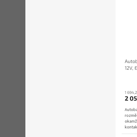
Autob
12V, 
1 694,
2 05
Autoba
rozměr
okamži
konta