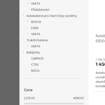
i
r
n
VARTA
s
o
e
Příslušenství
p
d
l
r
u
Autobaterie pro Start Stop systémy
o
k
BOSCH
d
t
EXIDE
u
ů
VARTA
Autob
k
Trakční baterie
EB50
t
ů
VARTA
Nabíječky
CARFACE
1 198,
1 45
CTEK
NOCO
Autoba
rozměr
okamži
konta
Cena
1275
Kč
4390
Kč