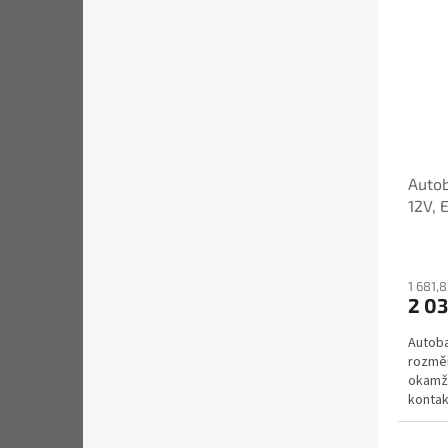
Autob
12V, 
1 681,
2 03
Autoba
rozměr
okamži
konta