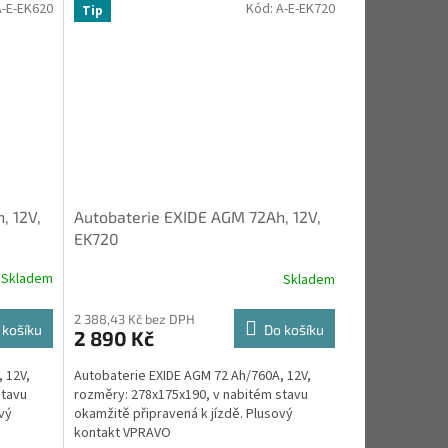
A-E-EK620
Kód:
A-E-EK720
Tip
, 12V,
Autobaterie EXIDE AGM 72Ah, 12V,
EK720
Skladem
Skladem
2 388,43 Kč bez DPH
 košíku
Do košíku
2 890 Kč
 12V,
Autobaterie EXIDE AGM 72 Ah/760A, 12V,
stavu
rozměry: 278x175x190, v nabitém stavu
vý
okamžitě připravená k jízdě. Plusový
kontakt VPRAVO