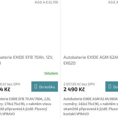
Kód:
A-E-EL700
Kód:
aterie EXIDE EFB 70Ah, 12V,
Autobaterie EXIDE AGM 62Ah
0
EK620
Skladem
66 Kč bez DPH
2 057,85 Kč bez DPH
Do košíku
Do
4 Kč
2 490 Kč
terie EXIDE EFB 70 Ah/760A, 12V,
Autobaterie EXIDE AGM 62 Ah/680A,
y: 278x175x190, v nabitém stavu
rozměry: 242x175x190, v nabitém 
tě připravená k jízdě. Plusový
okamžitě připravená k jízdě. Pluso
kt VPRAVO
kontakt VPRAVO