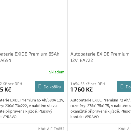
aterie EXIDE Premium 65Ah,
Autobaterie EXIDE Premium 
EA654
12V, EA722
Skladem
82 Kč bez DPH
1 454,55 Kč bez DPH
Do košíku
Do
5 Kč
1 760 Kč
terie EXIDE Premium 65 Ah/580A 12V,
Autobaterie EXIDE Premium 72 Ah/
y: 230x173x222, v nabitém stavu
rozměry: 278x175x175, v nabitém 
tě připravená k jízdě. Plusový
okamžitě připravená k jízdě. Pluso
kt VPRAVO
kontakt VPRAVO
Kód:
A-E-EA852
Kód:
A