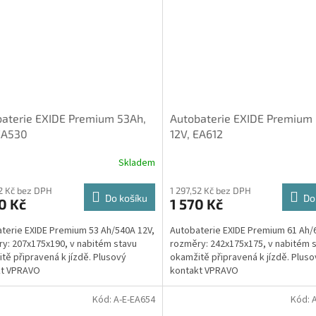
aterie EXIDE Premium 53Ah,
Autobaterie EXIDE Premium 
EA530
12V, EA612
Skladem
82 Kč bez DPH
1 297,52 Kč bez DPH
Do košíku
Do
0 Kč
1 570 Kč
terie EXIDE Premium 53 Ah/540A 12V,
Autobaterie EXIDE Premium 61 Ah/
y: 207x175x190, v nabitém stavu
rozměry: 242x175x175, v nabitém 
tě připravená k jízdě. Plusový
okamžitě připravená k jízdě. Pluso
kt VPRAVO
kontakt VPRAVO
Kód:
A-E-EA654
Kód: