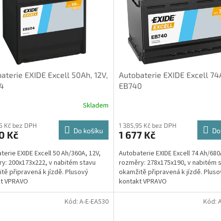
aterie EXIDE Excell 50Ah, 12V,
Autobaterie EXIDE Excell 74A
4
EB740
Skladem
35 Kč bez DPH
1 385,95 Kč bez DPH
Do košíku
Do
0 Kč
1 677 Kč
terie EXIDE Excell 50 Ah/360A, 12V,
Autobaterie EXIDE Excell 74 Ah/680
y: 200x173x222, v nabitém stavu
rozměry: 278x175x190, v nabitém 
tě připravená k jízdě. Plusový
okamžitě připravená k jízdě. Pluso
kt VPRAVO
kontakt VPRAVO
Kód:
A-E-EA530
Kód: