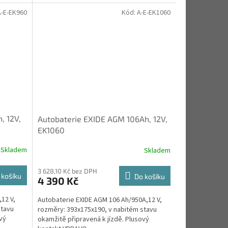
A-E-EK960
Kód:
A-E-EK1060
, 12V,
Autobaterie EXIDE AGM 106Ah, 12V,
EK1060
Skladem
Skladem
3 628,10 Kč bez DPH
 košíku
Do košíku
4 390 Kč
12 V,
Autobaterie EXIDE AGM 106 Ah/950A,12 V,
stavu
rozměry: 393x175x190, v nabitém stavu
vý
okamžitě připravená k jízdě. Plusový