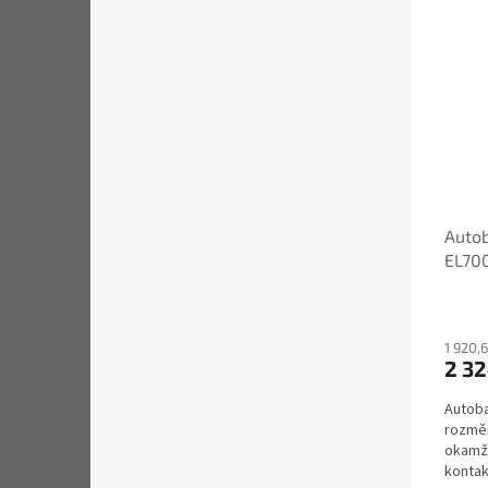
Autob
EL70
1 920,
2 32
Autoba
rozměr
okamži
konta