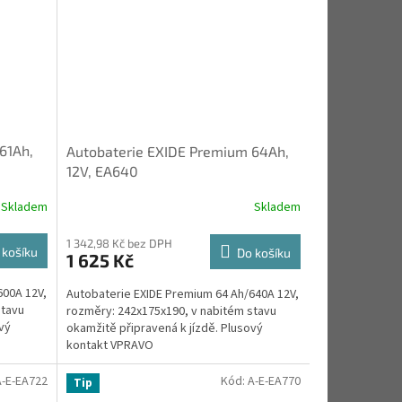
61Ah,
Autobaterie EXIDE Premium 64Ah,
12V, EA640
Skladem
Skladem
1 342,98 Kč bez DPH
 košíku
Do košíku
1 625 Kč
600A 12V,
Autobaterie EXIDE Premium 64 Ah/640A 12V,
stavu
rozměry: 242x175x190, v nabitém stavu
vý
okamžitě připravená k jízdě. Plusový
kontakt VPRAVO
A-E-EA722
Kód:
A-E-EA770
Tip