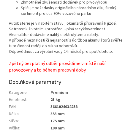
Zhmotněné zkušenosti dodávek pro prvovýrobu
Splňuje požadavky originálního náhradního dílu, široký
sortiment pro cca 90% vozového parku
Autobaterie je v nabitém stavu , okamžitě připravená k jízdě.
Šetrnost k životnímu prostředi - plná recyklovatelnost.
Akumulátor dodáváme nalitý elektrolytem a nabitý.
V případě neznalostí či nejasností s údržbou akumulátorů svěřte
tuto činnost raději do rukou odborníků.
Odpovědnost za výrobní vady 24 měsíců pro spotřebitele.
Zpětný bezplatný odběr provádíme v místě naší
provozovny a to během pracovní doby.
Doplňkové parametry
Kategorie
:
Premium
Hmotnost
:
23 kg
EAN
:
3661024034258
Délka
:
353 mm
Šířka
:
175 mm
Výška
:
190 mm