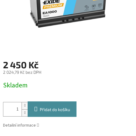
2 450 Kč
2 024,79 Kč bez DPH
Měrná
Skladem
cena:
Přidat do košíku
Detailní informace