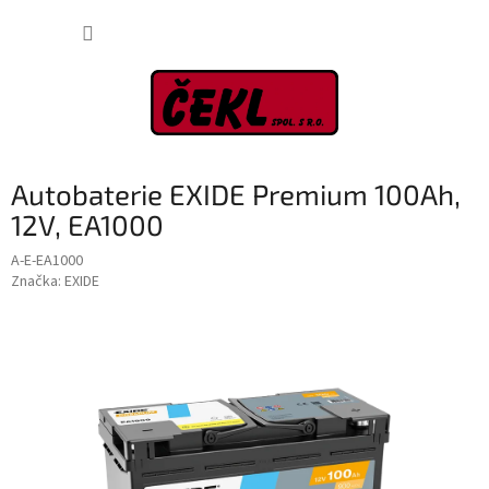
Přejít
NÁKUP
na
obsah
KOŠÍK
Autobaterie EXIDE Premium 100Ah,
12V, EA1000
A-E-EA1000
Značka:
EXIDE